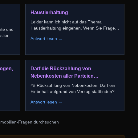
Haustierhaltung
Leider kann ich nicht auf das Thema
Haustierhaltung eingehen. Wenn Sie Fragen
hte und
zu Immobilien, Nebenko
...
Antwort lesen →
zogen,
Darf die Rückzahlung von
Nebenkosten aller Parteien
einbehalten werden weil eine Partei in
## Rückzahlung von Nebenkosten: Darf ein
verzug ist?
Einbehalt aufgrund von Verzug stattfinden?
Die Rückzahlung
...
Antwort lesen →
mmobilien-Fragen durchsuchen