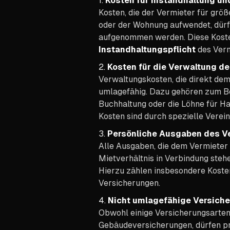
1.
Kosten für Instandhaltung un
Kosten, die der Vermieter für grö
oder der Wohnung aufwendet, dürf
aufgenommen werden. Diese Kosten
Instandhaltungspflicht
des Verm
2.
Kosten für die Verwaltung d
Verwaltungskosten, die direkt dem
umlagefähig. Dazu gehören zum Bei
Buchhaltung oder die Löhne für Ha
Kosten sind durch spezielle Verei
3.
Persönliche Ausgaben des V
Alle Ausgaben, die dem Vermieter
Mietverhältnis in Verbindung steh
Hierzu zählen insbesondere Kosten
Versicherungen.
4.
Nicht umlagefähige Versich
Obwohl einige Versicherungsarten
Gebäudeversicherungen, dürfen pr