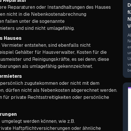
d Reparatur
D
ßere Reparaturen oder Instandhaltungen des Hauses
f
en nicht in die Nebenkostenabrechnung
N
 fallen unter die sogenannte
V
ieters und sind nicht umlagefähig.
Al
es Hauses
N
 Vermieter entstehen, sind ebenfalls nicht
er
spiel Gehälter für Hausverwalter, Kosten für die
u
U
usmeister und Reinigungskräfte, es sei denn, diese
v
nbarungen als umlagefähig gekennzeichnet.
b
ermieters
 persönlich zugutekommen oder nicht mit dem
en, dürfen nicht als Nebenkosten abgerechnet werden.
 für private Rechtsstreitigkeiten oder persönliche
erungen
 umgelegt werden können, wie z.B.
ivate Haftpflichtversicherungen oder ähnliche