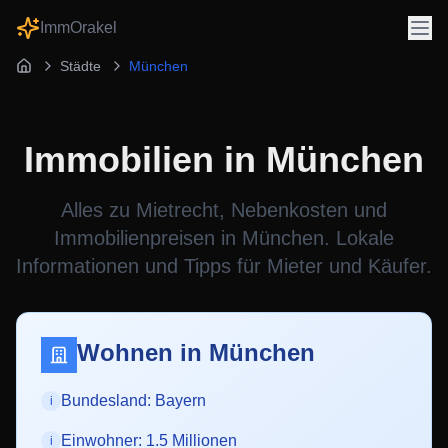
ImmOrakel
Städte
München
Immobilien in
München
Alles zu Mietrecht, Nebenkosten und
Immobilienpreisen in
München
. Lokale
Informationen und Tipps für Mieter und Käufer.
Wohnen in
München
Bundesland:
Bayern
i
Einwohner:
1.5 Millionen
i