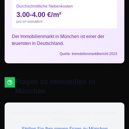
Durchschnittliche Nebenkosten
3.00-4.00 €/m²
pro m² monatlich
Der Immobilienmarkt in
München
ist
einer der
teuersten in Deutschland
.
Quelle: Immobilienmarktbericht 2023
Fragen zu Immobilien in
München
Derzeit sind keine spezifischen Fragen zu
München
verfügbar.
Stellen Sie Ihre eigene Frage zu
München